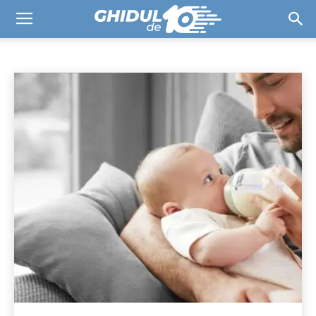
ALIMENTAȚIE
Alimentație
Jucării
Sănătate
Siguranță
Timp liber
Acasă
COPII & BEBE
Alimentație