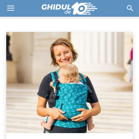
COPII & BEBE
Alimentație
Jucării
Sănătate
Siguranță
Timp liber
Acasă
COPII & BEBE