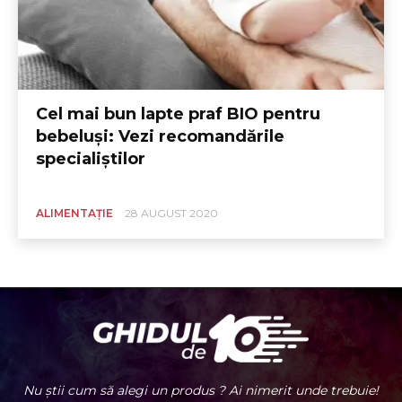
Cel mai bun lapte praf BIO pentru
bebeluși: Vezi recomandările
specialiștilor
ALIMENTAȚIE
28 AUGUST 2020
Nu știi cum să alegi un produs ? Ai nimerit unde trebuie!