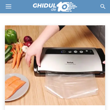
APARATE PENTRU
BUCĂTĂRIE
Acasă
ELECTROCASNICE
Aparate pentru bucătărie
Aer condiționat
Aparate de gătit
Aparate pentru bucătărie