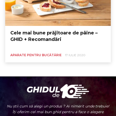
Cele mai bune prăjitoare de pâine –
GHID + Recomandări
APARATE PENTRU BUCĂTĂRIE
17 IULIE 2020
Nu știi cum să alegi un produs ? Ai nimerit unde trebuie!
Îți oferim cel mai bun ghid pentru a face o alegere