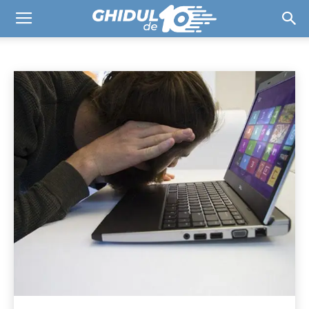
IT&PC
Componente
Laptop
Periferice de ieșire
Acasă
IT&PC