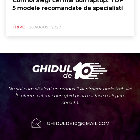
Cum să alegi cel mai bun laptop: TOP
5 modele recomandate de specialisti
IT&PC
26 AUGUST 2020
Nu știi cum să alegi un produs ? Ai nimerit unde trebuie!
Îți oferim cel mai bun ghid pentru a face o alegere
corectă.
GHIDULDE10@GMAIL.COM