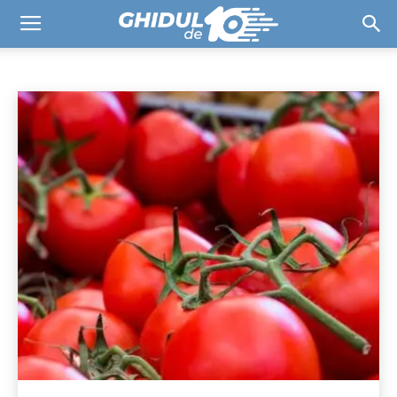
UTILE ÎN BUCĂTĂRIE
Aer condiționat
Aparate de gătit
Aparate pentru bucătărie
Cafea
Acasă
ELECTROCASNICE
Utile în bucătărie