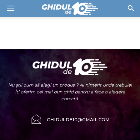
ECHIPAMENTE DE BIROU
Accesorii și periferice
Echipamente de birou
Smartphone
Televi
Acasă
MOBILE & TV
Echipamente de birou
Nu știi cum să alegi un produs ? Ai nimerit unde trebuie!
Îți oferim cel mai bun ghid pentru a face o alegere
corectă.
GHIDULDE10@GMAIL.COM